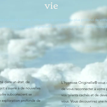
vie
tte curiosité intense, cette envie de plonger au plus profond de votr
 cachent ? L'Hypnose Originelle® est là pour vous offrir cette incroy
rté dans un état de
L'hypnose Originelle® vous o
rit s'ouvre à de nouvelles
de vous reconnecter à votre p
votre subconscient se
vos talents cachés et de dév
ne exploration profonde de
vous. Vous découvrirez une n