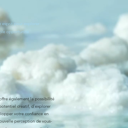
e esprit pour explorer
able opportunité
ffre également la possibilité
otentiel créatif, d'explorer
elopper votre confiance en
ouvelle perception de vous-