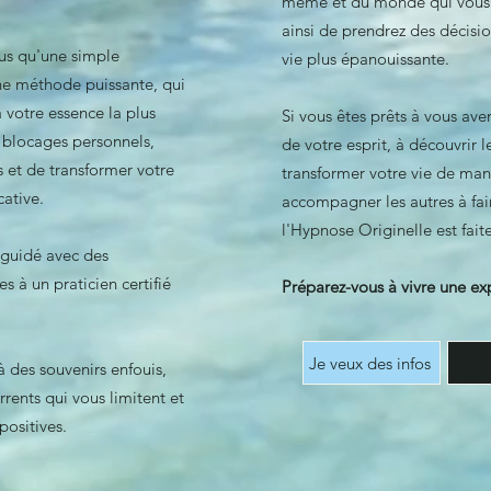
même et du monde qui vous 
ainsi de prendrez des décisio
lus qu'une simple
vie plus épanouissante.
une méthode puissante, qui
 votre essence la plus
Si vous êtes prêts à vous ave
 blocages personnels,
de votre esprit, à découvrir l
 et de transformer votre
transformer votre vie de mani
cative.
accompagner les autres à fa
l'Hypnose Originelle est fait
 guidé avec des
s à un praticien certifié
Préparez-vous à vivre une exp
Je veux des infos
 des souvenirs enfouis,
ents qui vous limitent et
positives.