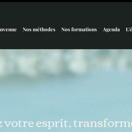
envenue
Nos méthodes
Nos formations
Agenda
L'
r plus sur l'Hypnose Ori
 votre esprit, transform