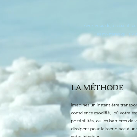
Avez-vous déjà ressenti ce
les mystères qui s'y
LA MÉTHODE
Imaginez un instant être transpo
conscience modifié, où votre esp
possibilités, où les barrières de 
dissipent pour laisser place à u
votre intérieur.