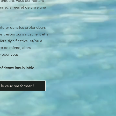
entoure, vous permettant
ns éclairées et de vivre une
nturer dans les profondeurs
es trésors qui s'y cachent et à
ère significative, et/ou à
ire de même, alors
e pour vous.
érience inoubliable...
Je veux me former !